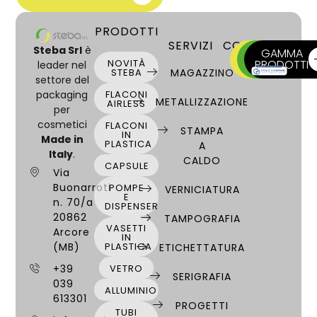
PRODOTTI
SERVIZI
CONTATTI
Steba Srl
è
SCRIVICI
CHIAMA
GAMMA
NOVITÀ
ORA
PRODOTTI
ORA
leader nel
STEBA
MAGAZZINO
settore del
Messico
Millerighe
packaging
FLACONI
METALLIZZAZIONE
AIRLESS
per
cosmetici
FLACONI
STAMPA
IN
Made in
PLASTICA
A
Italy
.
CALDO
CAPSULE
Via
Minitrigger 24/410
Nozzler Spray
Buonarroti
POMPE
VERNICIATURA
E
n. 70/a
DISPENSER
20862
TAMPOGRAFIA
VASETTI
Arcore
IN
(MB)
PLASTICA
ETICHETTATURA
+39
VETRO
Pompa Fluidi 24/410
Pompa Smart 24/410
SERIGRAFIA
039
ALLUMINIO
613301
PROGETTI
TUBI