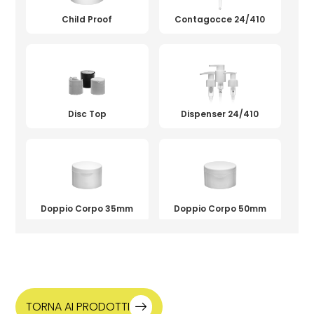
Naturale - Bianco
Child Proof
Contagocce 24/410
Informazioni aggiuntive
Colorato
Decorazioni
Serigrafia, Stampa a caldo, Tampografia,
Verniciatura
Disc Top
Dispenser 24/410
Doppio Corpo 35mm
Doppio Corpo 50mm
Flip Top bombato
Flip Top piatto
TORNA AI PRODOTTI