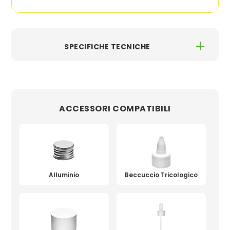
SPECIFICHE TECNICHE
Capacità
150 ml
Codice
5632
Materiale
ACCESSORI COMPATIBILI
PE - RPE
Collo
24/410
Sezione
Circolare
Alluminio
Beccuccio Tricologico
Altezza
140 mm
Larghezza
43 mm
Colore