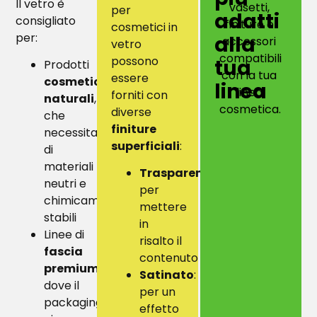
Il vetro è
vasetti,
per
adatti
consigliato
finiture e
cosmetici in
per:
alla
accessori
vetro
compatibili
possono
tua
Prodotti
con la tua
essere
cosmetici
linea
linea
forniti con
naturali
,
cosmetica.
diverse
che
finiture
necessitano
superficiali
:
di
materiali
Trasparente
:
neutri e
per
chimicamente
mettere
stabili
in
Linee di
risalto il
fascia
contenuto
premium
,
Satinato
:
dove il
per un
packaging
effetto