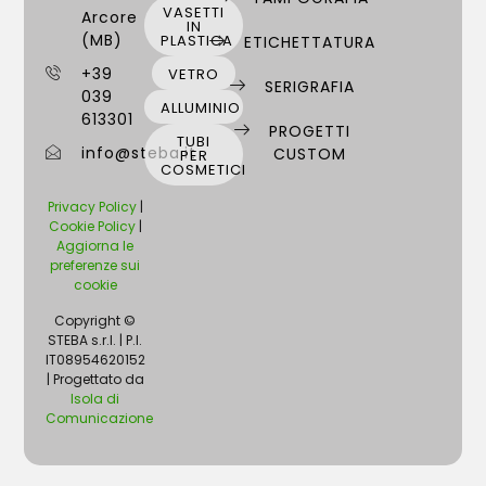
VASETTI
Arcore
IN
(MB)
PLASTICA
ETICHETTATURA
+39
VETRO
SERIGRAFIA
039
ALLUMINIO
613301
PROGETTI
TUBI
info@steba.it
CUSTOM
PER
COSMETICI
Privacy Policy
|
Cookie Policy
|
Aggiorna le
preferenze sui
cookie
Copyright ©
STEBA s.r.l. | P.I.
IT08954620152
| Progettato da
Isola di
Comunicazione