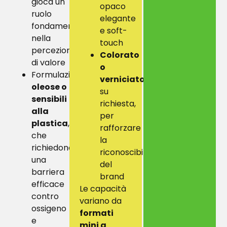
gioca un
opaco
ruolo
elegante
fondamentale
e soft-
nella
touch
percezione
Colorato
di valore
o
Formulazioni
verniciato
:
oleose o
su
sensibili
richiesta,
alla
per
plastica
,
rafforzare
che
la
richiedono
riconoscibilità
una
del
barriera
brand
efficace
Le capacità
contro
variano da
ossigeno
formati
e
mini a