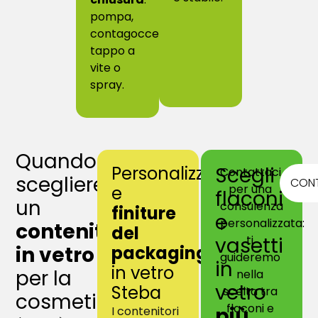
pompa,
contagocce
,
tappo a
vite o
spray.
Quando
Personalizzazione
Scegli
Contattaci
scegliere
CON
per una
e
flaconi
un
consulenza
finiture
e
personalizzata:
contenitore
del
vasetti
ti
in vetro
packaging
guideremo
in
in vetro
per la
nella
vetro
Steba
scelta tra
cosmetica?
flaconi e
più
I contenitori