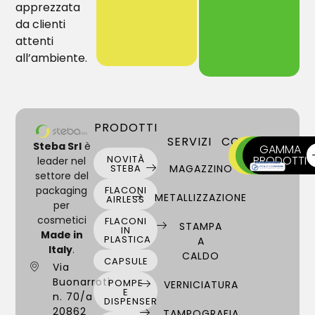
apprezzata
da clienti
attenti
all’ambiente.
PRODOTTI
SERVIZI
CONTATTI
Steba Srl
è
SCRIVICI
CHIAMA
GAMMA
NOVITÀ
ORA
PRODOTTI
ORA
leader nel
STEBA
MAGAZZINO
settore del
packaging
FLACONI
METALLIZZAZIONE
AIRLESS
per
cosmetici
FLACONI
STAMPA
IN
Made in
PLASTICA
A
Italy
.
CALDO
CAPSULE
Via
Buonarroti
POMPE
VERNICIATURA
E
n. 70/a
DISPENSER
20862
TAMPOGRAFIA