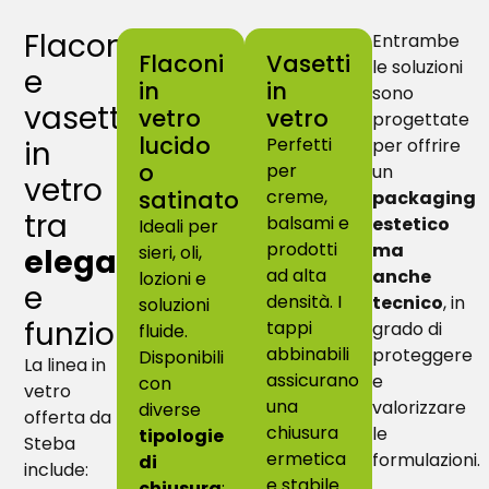
Flaconi
Entrambe
Flaconi
Vasetti
le soluzioni
e
in
in
sono
vasetti
vetro
vetro
progettate
lucido
Perfetti
in
per offrire
o
per
un
vetro
satinato
creme,
packaging
tra
balsami e
estetico
Ideali per
prodotti
ma
sieri, oli,
eleganza
ad alta
anche
lozioni e
e
densità. I
tecnico
, in
soluzioni
funzionalità
tappi
grado di
fluide.
abbinabili
proteggere
Disponibili
La linea in
assicurano
e
con
vetro
una
valorizzare
diverse
offerta da
chiusura
le
tipologie
Steba
ermetica
formulazioni.
di
include:
e stabile.
chiusura
: