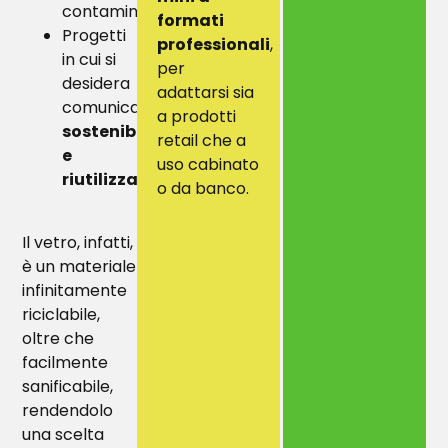
contaminazioni
formati
Progetti
professionali
,
in cui si
per
desidera
adattarsi sia
comunicare
a prodotti
sostenibilità
retail che a
e
uso cabinato
riutilizzabilità
o da banco.
Il vetro, infatti,
è un materiale
infinitamente
riciclabile,
oltre che
facilmente
sanificabile,
rendendolo
una scelta