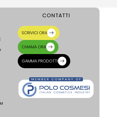
CONTATTI
SCRIVICI ORA
E
CHIAMA ORA
O
GAMMA PRODOTTI
OM