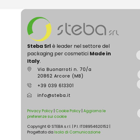
Steba Srl
è leader nel settore del
packaging per cosmetici
Made in
Italy
.
Via Buonarroti n. 70/a
20862 Arcore (MB)
+39 039 613301
info@steba.it
Privacy Policy
|
Cookie Policy
|
Aggiorna le
preferenze sui cookie
Copyright © STEBA s.r.l. | P.I. IT08954620152 |
Progettato da
Isola di Comunicazione