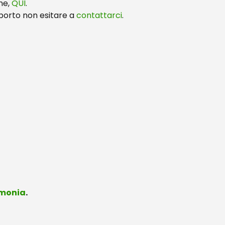
one,
QUI
.
pporto non esitare a
contattarci
.
monia
.