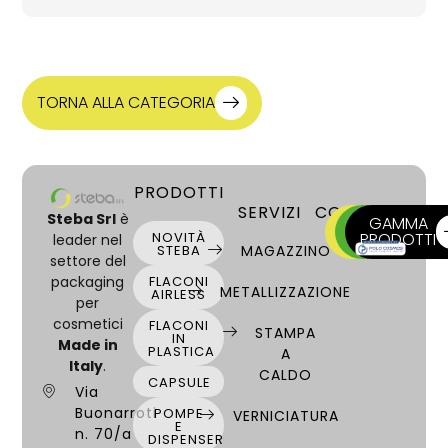
Capacità
50 ml
Codice
Vaso Milano 50
TORNA ALLA CATEGORIA
Materiale
VETRO
Collo
58 special
PRODOTTI
Sezione
SERVIZI
CONTATTI
Steba Srl
è
Circolare
SCRIVICI
CHIAMA
GAMMA
NOVITÀ
ORA
PRODOTTI
ORA
leader nel
Altezza
STEBA
MAGAZZINO
settore del
41 mm
packaging
FLACONI
Larghezza
METALLIZZAZIONE
AIRLESS
per
60 mm
cosmetici
FLACONI
STAMPA
Colore
IN
Made in
PLASTICA
A
Trasparente
Italy
.
CALDO
Informazioni aggiuntive
CAPSULE
Via
Colorato, Satinato
Buonarroti
POMPE
VERNICIATURA
E
Decorazioni
n. 70/a
DISPENSER