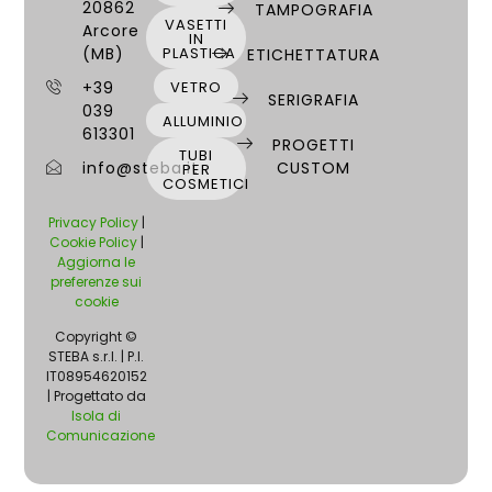
20862
Serigrafia, Stampa a caldo, Verniciatura
TAMPOGRAFIA
VASETTI
Arcore
IN
(MB)
PLASTICA
ETICHETTATURA
+39
VETRO
SERIGRAFIA
039
ALLUMINIO
613301
PROGETTI
TUBI
info@steba.it
CUSTOM
PER
COSMETICI
Privacy Policy
|
Cookie Policy
|
Aggiorna le
preferenze sui
cookie
Copyright ©
STEBA s.r.l. | P.I.
IT08954620152
| Progettato da
Isola di
Comunicazione